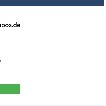
nbox.de
h