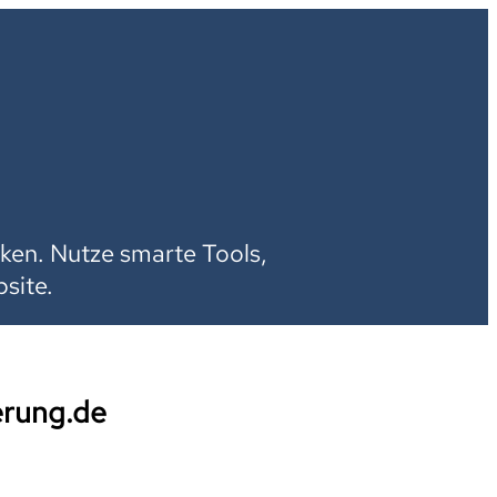
H
ken. Nutze smarte Tools,
site.
erung.de