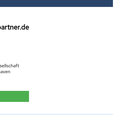
partner.de
ellschaft
haven