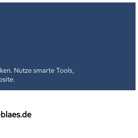
H
ken. Nutze smarte Tools,
site.
-blaes.de