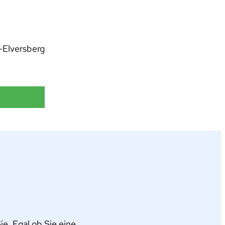
-Elversberg
e. Egal ob Sie eine