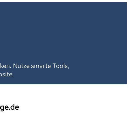
H
ken. Nutze smarte Tools,
site.
dge.de