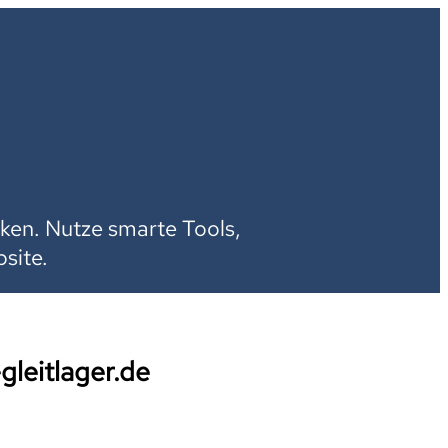
H
ken. Nutze smarte Tools,
site.
gleitlager.de